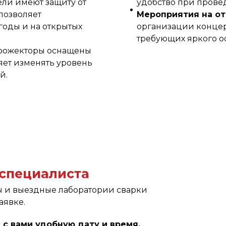
ели имеют защиту от
удобство при прове
 позволяет
Мероприятия на о
годы и на открытых
организации концер
требующих яркого о
прожекторы оснащены
ет изменять уровень
й.
 специалиста
 и выездные лаборатории сварки
аявке.
 с вами удобную дату и время.