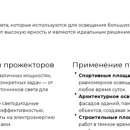
та, которые используются для освещения больших п
ют высокую яркость и являются идеальным решени
и прожекторов
Применение п
азличных мощностях,
Спортивные площ
онкретных задач — от
равномерное освещ
точников света для
любое время суток.
Архитектурное ос
е светодиодные
фасадов зданий, па
оэффективностью,
объектов, создавая
аты на электроэнергию
Строительные пл
ами.
работ в темное врем