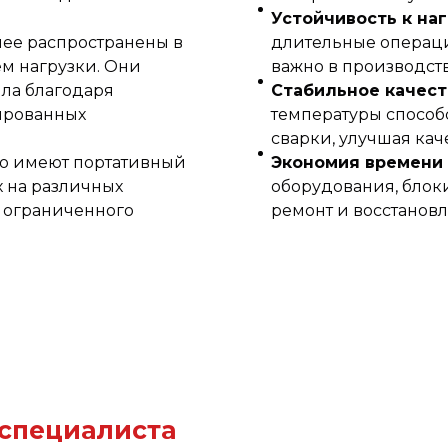
Устойчивость к на
лее распространены в
длительные операци
м нагрузки. Они
важно в производст
ла благодаря
Стабильное качест
ированных
температуры способ
сварки, улучшая кач
сто имеют портативный
Экономия времени 
х на различных
оборудования, блок
х ограниченного
ремонт и восстановл
 специалиста