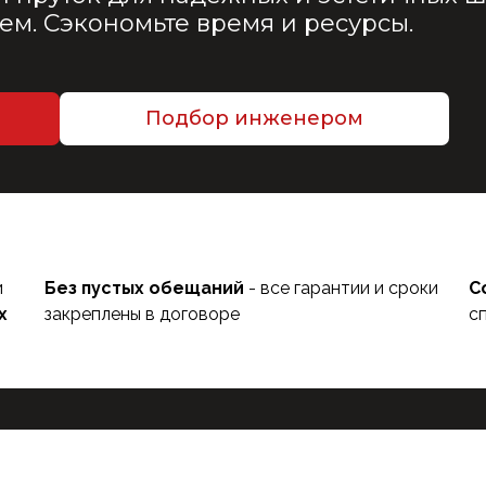
м. Сэкономьте время и ресурсы.
Подбор инженером
и
Без пустых обещаний
- все гарантии и сроки
С
х
закреплены в договоре
с