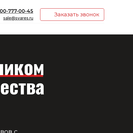
00-777-00-45
Заказать звонок
sale@svares.ru
ником
ества
вов с