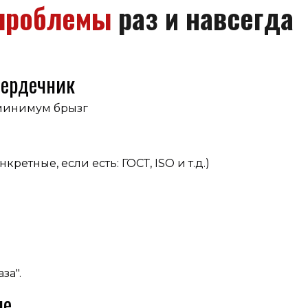
 проблемы
раз и навсегда
ердечник
 минимум брызг
кретные, если есть: ГОСТ, ISO и т.д.)
за".
ие