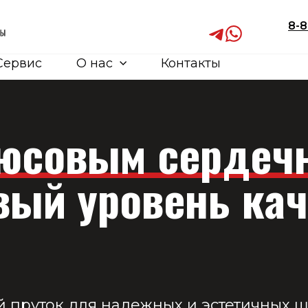
8-8
Сервис
О нас
Контакты
люсовым сердеч
вый уровень кач
пруток для надежных и эстетичных ш