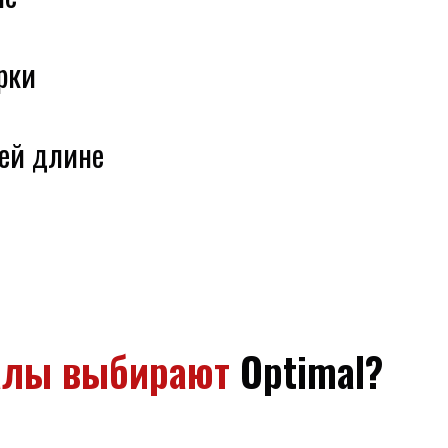
рки
сей длине
алы выбирают
Optimal?